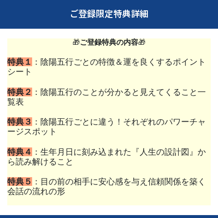
ご登録限定特典詳細
🎁
ご登録特典の内容
🎁
特典１
：陰陽五行ごとの特徴＆運を良くするポイント
シート
特典２
：陰陽五行のことが分かると見えてくること一
覧表
特典３
：陰陽五行ごとに違う！それぞれのパワーチャ
ージスポット
特典４
：生年月日に刻み込まれた『人生の設計図』か
ら読み解けること
特典５
：目の前の相手に安心感を与え信頼関係を築く
会話の流れの形