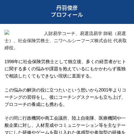
丹羽俊彦
プロフィール
人財易学コーチ、易選流易学 師範（易選
士）、社会保険労務士、ニワヘルシーフーズ株式会社 代表取
締役。
1998年に社会保険労務士として独立後、多くの経営者がヒト
に関する多くの悩みや課題を抱えているにもかかわらず孤独
で相談したくてもできない現状に直面する。
この悩みの解決の役に立つたいという想いから2001年よりコ
ーチングの習得をし、後にコーチングスクールも立ち上げ、
プロコーチの養成にも携わる。
その間に
行政機関や商工会議所、陸上自衛隊、医療機関や一
般企業に対し、人材育成やコミュニケーション等を主なテー
マにした研修やゲームを取り入れた体感型や参加型の研修を