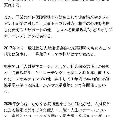
実施する。
また、同業の社会保険労務士を対象にした連続講座やクライ
アント企業に対して、人事トラブル対応、相手の心理を考慮
した伝え方のサポートの他、“しゃべる就業規則”などのオリジ
ナルコンテンツを提供する。
2017年より一般社団法人易選流協会の最高師範でもある山本
代表に師事し、一番弟子として本格的に学び始める。
現在では『人財易学コーチ』として、社会保険労務士の経験
と「易選流易学」と「コーチング」を基に人材育成に取り入
れたコンサルティングの他、集中して１年間で本格的に易選
流易学を学べる講座（かがやき易選塾）を毎年開催してい
る。
2025年からは、かがやき易選塾をさらに進化させ、
人財易学
による鑑定で見えてきた能力・才能・人生のテーマについ
て、実践的なコーチングを用いて最大限に発揮させて新しい